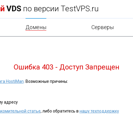
н в
подарок
при заказе хостинга!
Домены
Cерверы
Ошибка 403 - Доступ Запрещен
нга HostiMan
. Возможные причины:
му адресу
акомительной статье
, либо обратитесь в
нашу техподдержку