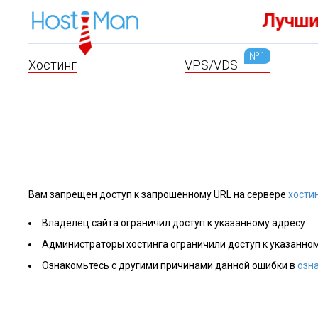
VPS.ru
Доме
№1
Хостинг
VPS/VDS
Вам запрещен доступ к запрошенному URL на сервере
хости
Владелец сайта ограничил доступ к указанному адресу
Администраторы хостинга ограничили доступ к указанно
Ознакомьтесь с другими причинами данной ошибки в
озн